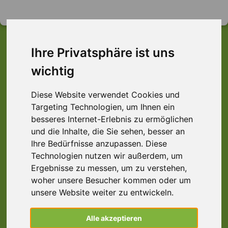
Ihre Privatsphäre ist uns
wichtig
Dieser Job ist leider
nicht mehr verfügbar ...
Diese Website verwendet Cookies und
Targeting Technologien, um Ihnen ein
... aber vielleicht ist hier etwas dabei:
besseres Internet-Erlebnis zu ermöglichen
und die Inhalte, die Sie sehen, besser an
Ihre Bedürfnisse anzupassen. Diese
Technologien nutzen wir außerdem, um
Metallhelfer (m/w/d), Kitzingen
Ergebnisse zu messen, um zu verstehen,
97318 Kitzingen
woher unsere Besucher kommen oder um
unsere Website weiter zu entwickeln.
Alle akzeptieren