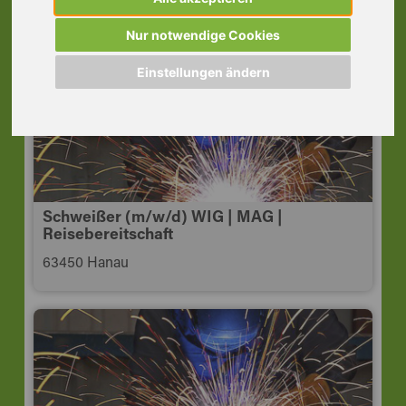
Alzenau
63755 Alzenau i.UFr.
Nur notwendige Cookies
Einstellungen ändern
Schweißer (m/w/d) WIG | MAG |
Reisebereitschaft
63450 Hanau