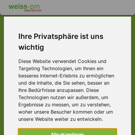
Ihre Privatsphäre ist uns
Dieser Job ist leider
wichtig
nicht mehr verfügbar ...
Diese Website verwendet Cookies und
... aber vielleicht ist hier etwas dabei:
Targeting Technologien, um Ihnen ein
besseres Internet-Erlebnis zu ermöglichen
und die Inhalte, die Sie sehen, besser an
Ihre Bedürfnisse anzupassen. Diese
Technologien nutzen wir außerdem, um
Ergebnisse zu messen, um zu verstehen,
woher unsere Besucher kommen oder um
unsere Website weiter zu entwickeln.
Löter (m/w/d) Flammlöten | Schicht,
Alle akzeptieren