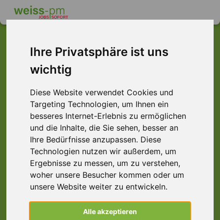
Ihre Privatsphäre ist uns
wichtig
Dieser Job ist leider
nicht mehr verfügbar ...
Diese Website verwendet Cookies und
Targeting Technologien, um Ihnen ein
... aber vielleicht ist hier etwas dabei:
besseres Internet-Erlebnis zu ermöglichen
und die Inhalte, die Sie sehen, besser an
Ihre Bedürfnisse anzupassen. Diese
Technologien nutzen wir außerdem, um
Ergebnisse zu messen, um zu verstehen,
woher unsere Besucher kommen oder um
unsere Website weiter zu entwickeln.
Holzbearbeiter (m/w/d), Kleinheubach
Alle akzeptieren