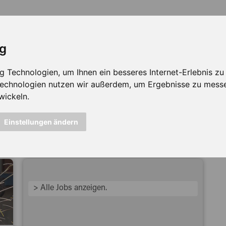
ig
Technologien, um Ihnen ein besseres Internet-Erlebnis zu e
 Technologien nutzen wir außerdem, um Ergebnisse zu mess
wickeln.
icht mehr verfügbar ...
Einstellungen ändern
> Alle Jobs anzeigen.