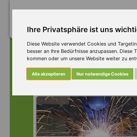
Ihre Privatsphäre ist uns wicht
Diese Website verwendet Cookies und Targeting 
besser an Ihre Bedürfnisse anzupassen. Diese
kommen oder um unsere Website weiter zu ent
Dieser Job ist leider n
Alle akzeptieren
Nur notwendige Cookies
... aber vielleicht ist hier etwas dabei: