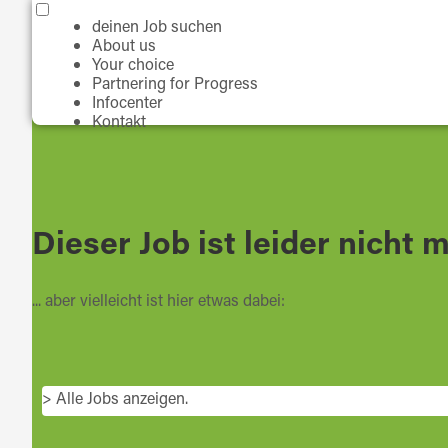
deinen Job suchen
About us
Your choice
Partnering for Progress
Infocenter
Kontakt
Dieser Job ist leider nicht m
... aber vielleicht ist hier etwas dabei:
> Alle Jobs anzeigen.