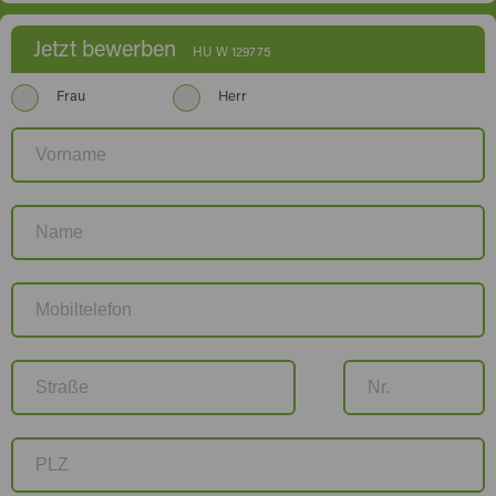
Jetzt bewerben
HU W 129775
Frau
Herr