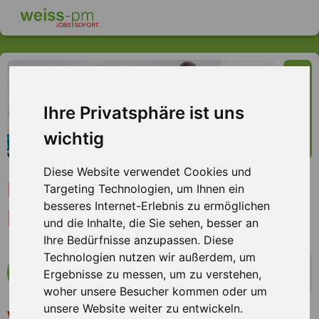
Ihre Privatsphäre ist uns
wichtig
Diese Website verwendet Cookies und
Reinigungskraft (m/w/d),
Targeting Technologien, um Ihnen ein
besseres Internet-Erlebnis zu ermöglichen
Langenselbold
und die Inhalte, die Sie sehen, besser an
Ihre Bedürfnisse anzupassen. Diese
Technologien nutzen wir außerdem, um
mehr Infos zum Arbeitsplatz
Ergebnisse zu messen, um zu verstehen,
woher unsere Besucher kommen oder um
unsere Website weiter zu entwickeln.
Sie sorgen gerne für Sauberkeit und Ordnung? Dann ist
Wir bieten Ihnen