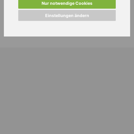
Nur notwendige Cookies
Einstellungen ändern
© 2024 WEISS Personalmanagement GmbH |
Impressum
|
Datenschutzhinweise
|
Cookie Einstellungen ändern