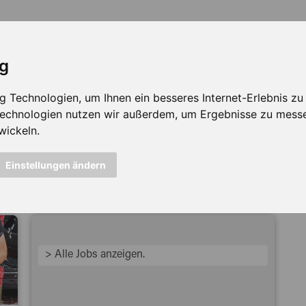
ig
Technologien, um Ihnen ein besseres Internet-Erlebnis zu e
 Technologien nutzen wir außerdem, um Ergebnisse zu mess
wickeln.
icht mehr verfügbar ...
Einstellungen ändern
> Alle Jobs anzeigen.