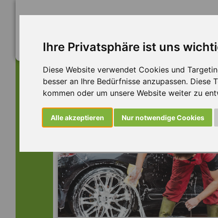
Ihre Privatsphäre ist uns wicht
Diese Website verwendet Cookies und Targeting 
besser an Ihre Bedürfnisse anzupassen. Diese
kommen oder um unsere Website weiter zu ent
Dieser Job ist leider n
Alle akzeptieren
Nur notwendige Cookies
... aber vielleicht ist hier etwas dabei: