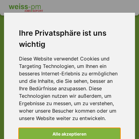
Ihre Privatsphäre ist uns
wichtig
Dieser Job ist leider
nicht mehr verfügbar ...
Diese Website verwendet Cookies und
Targeting Technologien, um Ihnen ein
... aber vielleicht ist hier etwas dabei:
besseres Internet-Erlebnis zu ermöglichen
und die Inhalte, die Sie sehen, besser an
Ihre Bedürfnisse anzupassen. Diese
Technologien nutzen wir außerdem, um
Ergebnisse zu messen, um zu verstehen,
woher unsere Besucher kommen oder um
unsere Website weiter zu entwickeln.
Reifenmonteur (m/w/d) Führerschein,
Alle akzeptieren