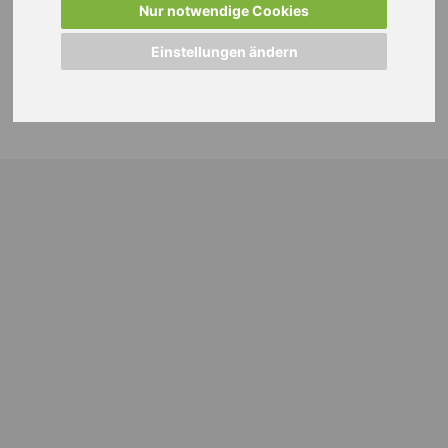
Nur notwendige Cookies
Einstellungen ändern
© 2024 WEISS Personalmanagement GmbH |
Impressum
|
Datenschutzhinweise
|
Cookie Einstellungen ändern