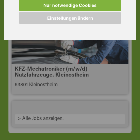
63741 Aschaffenburg
Nur notwendige Cookies
Einstellungen ändern
KFZ-Mechatroniker (m/w/d)
Nutzfahrzeuge, Kleinostheim
63801 Kleinostheim
> Alle Jobs anzeigen.