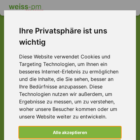
Ihre Privatsphäre ist uns
wichtig
Dieser Job ist leider
nicht mehr verfügbar ...
Diese Website verwendet Cookies und
Targeting Technologien, um Ihnen ein
... aber vielleicht ist hier etwas dabei:
besseres Internet-Erlebnis zu ermöglichen
und die Inhalte, die Sie sehen, besser an
Ihre Bedürfnisse anzupassen. Diese
Technologien nutzen wir außerdem, um
Ergebnisse zu messen, um zu verstehen,
woher unsere Besucher kommen oder um
unsere Website weiter zu entwickeln.
Alle akzeptieren
Reifenmonteur (m/w/d), Aschaffenburg