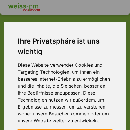
Ihre Privatsphäre ist uns
Dieser Job ist leider
wichtig
nicht mehr verfügbar ...
... aber vielleicht ist hier etwas dabei:
Diese Website verwendet Cookies und
Targeting Technologien, um Ihnen ein
besseres Internet-Erlebnis zu ermöglichen
und die Inhalte, die Sie sehen, besser an
Ihre Bedürfnisse anzupassen. Diese
Technologien nutzen wir außerdem, um
Ergebnisse zu messen, um zu verstehen,
woher unsere Besucher kommen oder um
unsere Website weiter zu entwickeln.
Lagerhelfer (m/w/d), Raum Aschaffenburg