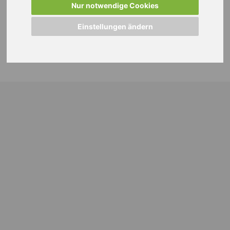
Nur notwendige Cookies
Einstellungen ändern
© 2024 WEISS Personalmanagement GmbH |
Impressum
|
Datenschutzhinweise
|
Cookie Einstellungen ändern