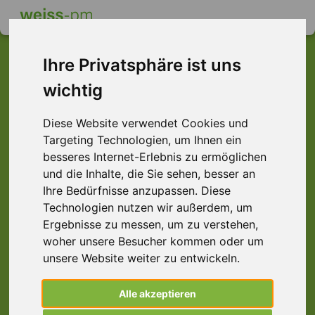
Ihre Privatsphäre ist uns
wichtig
Dieser Job ist leider
Diese Website verwendet Cookies und
nicht mehr verfügbar ...
Targeting Technologien, um Ihnen ein
... aber vielleicht ist hier etwas dabei:
besseres Internet-Erlebnis zu ermöglichen
und die Inhalte, die Sie sehen, besser an
Ihre Bedürfnisse anzupassen. Diese
Technologien nutzen wir außerdem, um
Ergebnisse zu messen, um zu verstehen,
woher unsere Besucher kommen oder um
unsere Website weiter zu entwickeln.
Alle akzeptieren
Office-Manager (m/w/d) Bürokraft, Langen