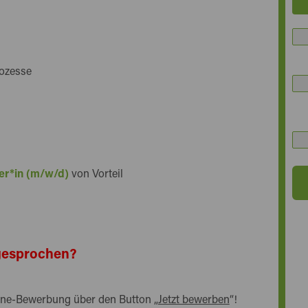
rozesse
ter*in (m/w/d)
von Vorteil
ngesprochen?
nline-Bewerbung über den Button „
Jetzt bewerben
“!