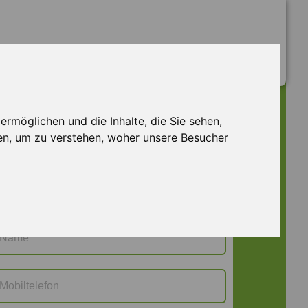
rmöglichen und die Inhalte, die Sie sehen,
Jetzt bewerben
DA M 130098
en, um zu verstehen, woher unsere Besucher
Frau
Herr