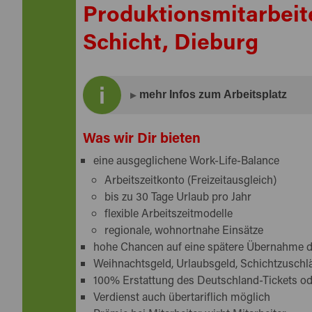
Produktionsmitarbeit
Schicht, Dieburg
mehr Infos zum Arbeitsplatz
Unser Kunde ist mit weltweiter Präsenz in ü
Was wir Dir bieten
Unternehmen. Alle Produkte werden ausschli
eine ausgeglichene Work-Life-Balance
unter Reinraumbedingungen hergestellt.
Arbeitszeitkonto (Freizeitausgleich)
Zur Unterstützung suchen wir für unseren 
bis zu 30 Tage Urlaub pro Jahr
Reinraum
in Dieburg.
flexible Arbeitszeitmodelle
regionale, wohnortnahe Einsätze
Sie arbeiten gerne in Schichten? Dann freue
hohe Chancen auf eine spätere Übernahme 
Weihnachtsgeld, Urlaubsgeld, Schichtzuschl
Bewirb dich
JETZT!
100% Erstattung des Deutschland-Tickets o
Verdienst auch übertariflich möglich