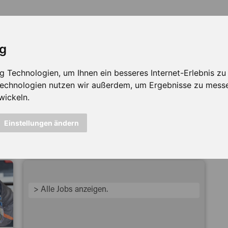
ig
Technologien, um Ihnen ein besseres Internet-Erlebnis zu e
 Technologien nutzen wir außerdem, um Ergebnisse zu mess
wickeln.
icht mehr verfügbar ...
Einstellungen ändern
> Alle Jobs anzeigen.