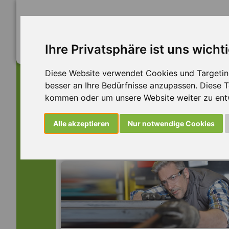
Ihre Privatsphäre ist uns wicht
Diese Website verwendet Cookies und Targeting 
besser an Ihre Bedürfnisse anzupassen. Diese
kommen oder um unsere Website weiter zu ent
Dieser Job ist leider n
Alle akzeptieren
Nur notwendige Cookies
... aber vielleicht ist hier etwas dabei: