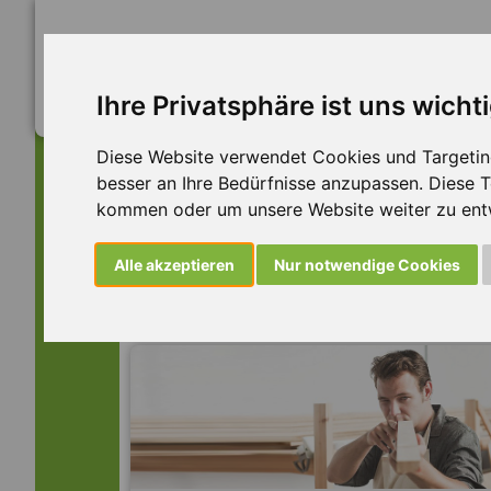
Ihre Privatsphäre ist uns wicht
Diese Website verwendet Cookies und Targeting 
besser an Ihre Bedürfnisse anzupassen. Diese
kommen oder um unsere Website weiter zu ent
Dieser Job ist leider n
Alle akzeptieren
Nur notwendige Cookies
... aber vielleicht ist hier etwas dabei: