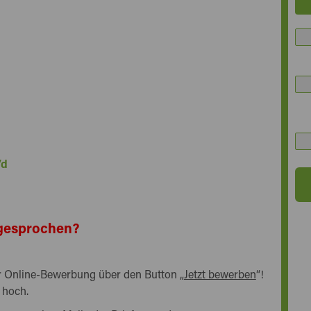
/d
angesprochen?
rer Online-Bewerbung über den Button „
Jetzt bewerben
“!
 hoch.