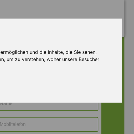
rmöglichen und die Inhalte, die Sie sehen,
Jetzt bewerben
AB M 129554
en, um zu verstehen, woher unsere Besucher
Frau
Herr