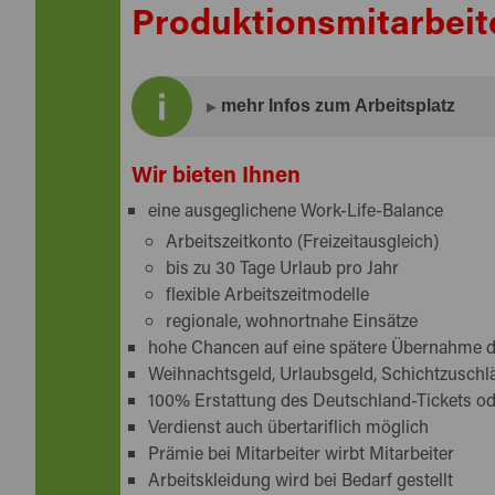
Produktionsmitarbeit
mehr Infos zum Arbeitsplatz
Unser Kunde - ein Hersteller und Anbieter 
Wir bieten Ihnen
Betonfertigteilebau, Hydraulik- und Pneum
eine ausgeglichene Work-Life-Balance
Seil- und Hebetechnik - sucht einen zuverlä
Arbeitszeitkonto (Freizeitausgleich)
Haben Sie Lust, Teil eines mittelständigen 
bis zu 30 Tage Urlaub pro Jahr
Standorten, mit Hauptsitz in Aschaffenburg
flexible Arbeitszeitmodelle
regionale, wohnortnahe Einsätze
Dann bewerben Sie sich
jetzt
!
hohe Chancen auf eine spätere Übernahme 
Weihnachtsgeld, Urlaubsgeld, Schichtzuschl
100% Erstattung des Deutschland-Tickets o
Verdienst auch übertariflich möglich
Prämie bei Mitarbeiter wirbt Mitarbeiter
Arbeitskleidung wird bei Bedarf gestellt