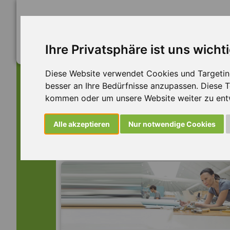
Ihre Privatsphäre ist uns wicht
Diese Website verwendet Cookies und Targeting 
besser an Ihre Bedürfnisse anzupassen. Diese
kommen oder um unsere Website weiter zu ent
Dieser Job ist leider n
Alle akzeptieren
Nur notwendige Cookies
... aber vielleicht ist hier etwas dabei: