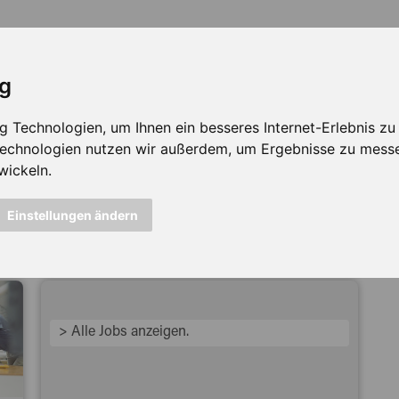
ig
Technologien, um Ihnen ein besseres Internet-Erlebnis zu e
 Technologien nutzen wir außerdem, um Ergebnisse zu mess
wickeln.
icht mehr verfügbar ...
Einstellungen ändern
> Alle Jobs anzeigen.