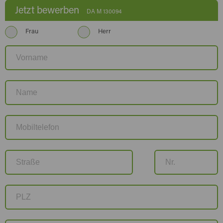
Jetzt bewerben
DA M 130094
Frau
Herr