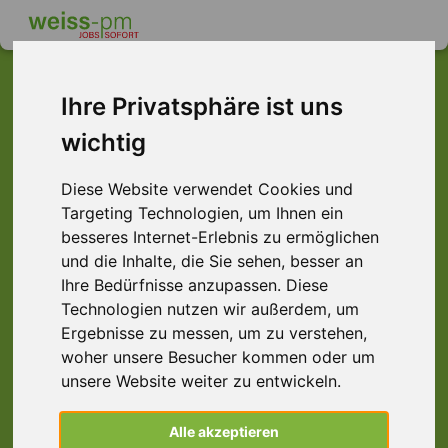
Ihre Privatsphäre ist uns
wichtig
Dieser Job ist leider
nicht mehr verfügbar ...
Diese Website verwendet Cookies und
Targeting Technologien, um Ihnen ein
... aber vielleicht ist hier etwas dabei:
besseres Internet-Erlebnis zu ermöglichen
und die Inhalte, die Sie sehen, besser an
Ihre Bedürfnisse anzupassen. Diese
Technologien nutzen wir außerdem, um
Ergebnisse zu messen, um zu verstehen,
woher unsere Besucher kommen oder um
unsere Website weiter zu entwickeln.
Mitarbeiter (m/w/d) Qualitätsmanagement
Alle akzeptieren