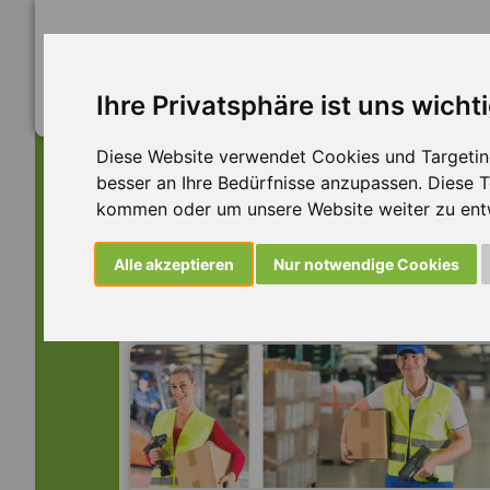
Ihre Privatsphäre ist uns wicht
Diese Website verwendet Cookies und Targeting 
besser an Ihre Bedürfnisse anzupassen. Diese
kommen oder um unsere Website weiter zu ent
Dieser Job ist leider n
Alle akzeptieren
Nur notwendige Cookies
... aber vielleicht ist hier etwas dabei: