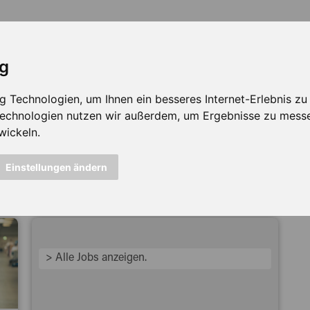
ig
Technologien, um Ihnen ein besseres Internet-Erlebnis zu e
 Technologien nutzen wir außerdem, um Ergebnisse zu mess
wickeln.
icht mehr verfügbar ...
Einstellungen ändern
> Alle Jobs anzeigen.