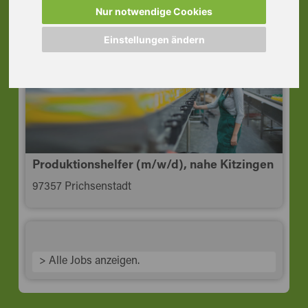
Üttingen
Nur notwendige Cookies
97292 Uettingen
Einstellungen ändern
Produktionshelfer (m/w/d), nahe Kitzingen
97357 Prichsenstadt
> Alle Jobs anzeigen.