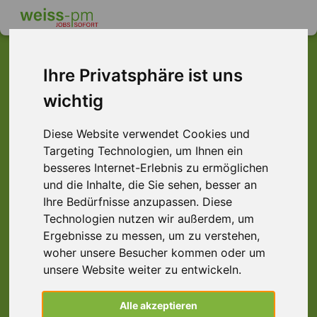
Ihre Privatsphäre ist uns
wichtig
Dieser Job ist leider
nicht mehr verfügbar ...
Diese Website verwendet Cookies und
Targeting Technologien, um Ihnen ein
... aber vielleicht ist hier etwas dabei:
besseres Internet-Erlebnis zu ermöglichen
und die Inhalte, die Sie sehen, besser an
Ihre Bedürfnisse anzupassen. Diese
Technologien nutzen wir außerdem, um
Ergebnisse zu messen, um zu verstehen,
woher unsere Besucher kommen oder um
unsere Website weiter zu entwickeln.
Maschinenbediener (m/w/d) Schichtarbeit,
Alle akzeptieren