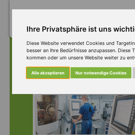
Ihre Privatsphäre ist uns wicht
Diese Website verwendet Cookies und Targeting 
besser an Ihre Bedürfnisse anzupassen. Diese
kommen oder um unsere Website weiter zu ent
Dieser Job ist leider n
Alle akzeptieren
Nur notwendige Cookies
... aber vielleicht ist hier etwas dabei: