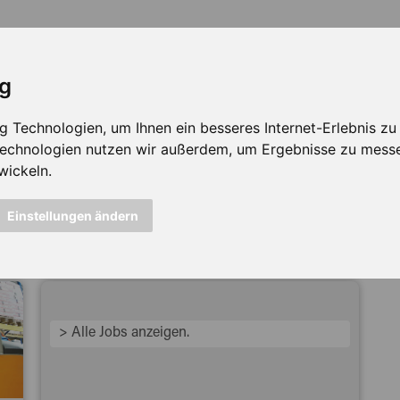
ig
Technologien, um Ihnen ein besseres Internet-Erlebnis zu e
 Technologien nutzen wir außerdem, um Ergebnisse zu mess
wickeln.
icht mehr verfügbar ...
Einstellungen ändern
> Alle Jobs anzeigen.