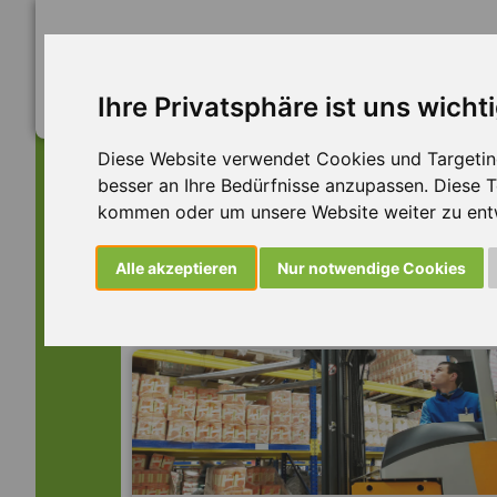
Ihre Privatsphäre ist uns wicht
Diese Website verwendet Cookies und Targeting 
besser an Ihre Bedürfnisse anzupassen. Diese
kommen oder um unsere Website weiter zu ent
Dieser Job ist leider n
Alle akzeptieren
Nur notwendige Cookies
... aber vielleicht ist hier etwas dabei: