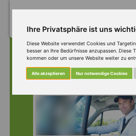
Ihre Privatsphäre ist uns wicht
Diese Website verwendet Cookies und Targeting 
besser an Ihre Bedürfnisse anzupassen. Diese
kommen oder um unsere Website weiter zu ent
Dieser Job ist leider n
Alle akzeptieren
Nur notwendige Cookies
... aber vielleicht ist hier etwas dabei: