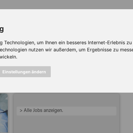
ig
Technologien, um Ihnen ein besseres Internet-Erlebnis zu e
 Technologien nutzen wir außerdem, um Ergebnisse zu mess
wickeln.
icht mehr verfügbar ...
Einstellungen ändern
> Alle Jobs anzeigen.