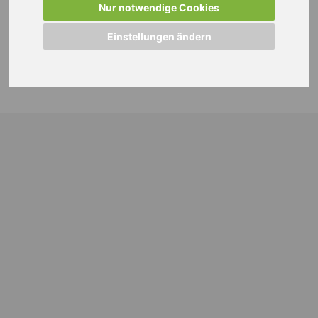
Nur notwendige Cookies
Einstellungen ändern
© 2024 WEISS Personalmanagement GmbH |
Impressum
|
Datenschutzhinweise
|
Cookie Einstellungen ändern