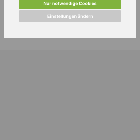
Nur notwendige Cookies
Einstellungen ändern
© 2024 WEISS Personalmanagement GmbH |
Impressum
|
Datenschutzhinweise
|
Cookie Einstellungen ändern