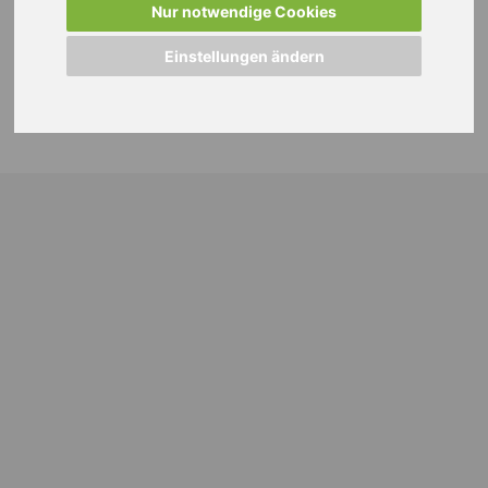
Nur notwendige Cookies
Einstellungen ändern
© 2024 WEISS Personalmanagement GmbH |
Impressum
|
Datenschutzhinweise
|
Cookie Einstellungen ändern