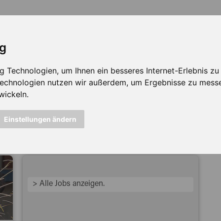
ig
Technologien, um Ihnen ein besseres Internet-Erlebnis zu e
 Technologien nutzen wir außerdem, um Ergebnisse zu mess
wickeln.
icht mehr verfügbar ...
Einstellungen ändern
> Alle Jobs anzeigen.