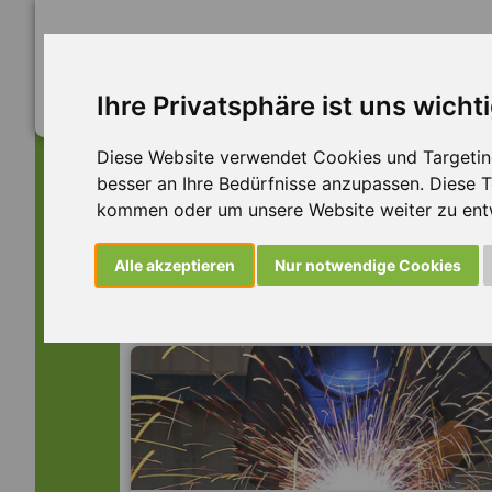
Ihre Privatsphäre ist uns wicht
Diese Website verwendet Cookies und Targeting 
besser an Ihre Bedürfnisse anzupassen. Diese
kommen oder um unsere Website weiter zu ent
Dieser Job ist leider n
Alle akzeptieren
Nur notwendige Cookies
... aber vielleicht ist hier etwas dabei: