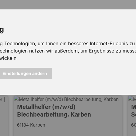
ig
Technologien, um Ihnen ein besseres Internet-Erlebnis zu e
 Technologien nutzen wir außerdem, um Ergebnisse zu mess
wickeln.
icht mehr verfügbar ...
Einstellungen ändern
Metallhelfer (m/w/d)
M
Blechbearbeitung, Karben
S
61184 Karben
60