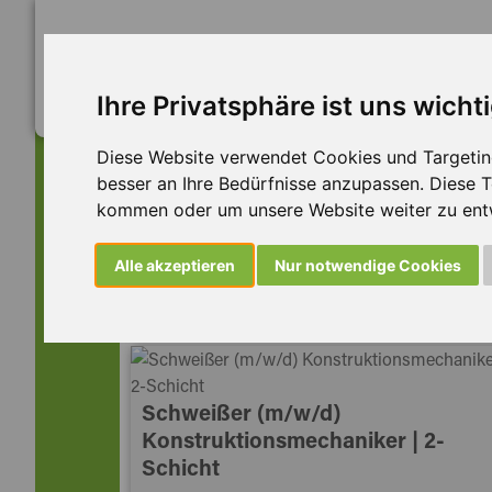
Ihre Privatsphäre ist uns wicht
Diese Website verwendet Cookies und Targeting 
besser an Ihre Bedürfnisse anzupassen. Diese
kommen oder um unsere Website weiter zu ent
Dieser Job ist leider n
Alle akzeptieren
Nur notwendige Cookies
... aber vielleicht ist hier etwas dabei:
Schweißer (m/w/d)
Konstruktionsmechaniker | 2-
Schicht