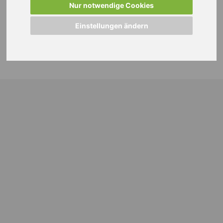
Nur notwendige Cookies
Einstellungen ändern
© 2024 WEISS Personalmanagement GmbH |
Impressum
|
Datenschutzhinweise
|
Cookie Einstellungen ändern