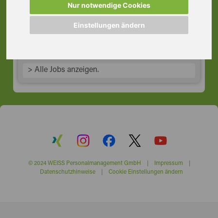
Industriemechaniker, Rodgau
Nur notwendige Cookies
63110 Rodgau
Einstellungen ändern
> Alle Jobs anzeigen.
© 2024 WEISS Personalmanagement GmbH |
Impressum
|
Datenschutzhinweise
|
Cookie Einstellungen ändern