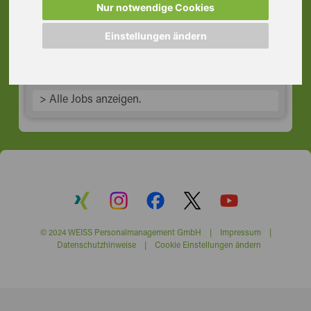
Industriemechaniker, Rodgau
Nur notwendige Cookies
63110 Rodgau
Einstellungen ändern
> Alle Jobs anzeigen.
© 2024 WEISS Personalmanagement GmbH |
Impressum
|
Datenschutzhinweise
|
Cookie Einstellungen ändern