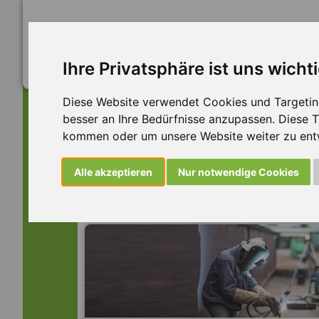
Ihre Privatsphäre ist uns wicht
Diese Website verwendet Cookies und Targeting 
besser an Ihre Bedürfnisse anzupassen. Diese
kommen oder um unsere Website weiter zu ent
Dieser Job ist leider n
Alle akzeptieren
Nur notwendige Cookies
... aber vielleicht ist hier etwas dabei: