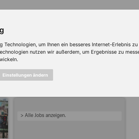
ig
Technologien, um Ihnen ein besseres Internet-Erlebnis zu e
 Technologien nutzen wir außerdem, um Ergebnisse zu mess
wickeln.
icht mehr verfügbar ...
Einstellungen ändern
> Alle Jobs anzeigen.