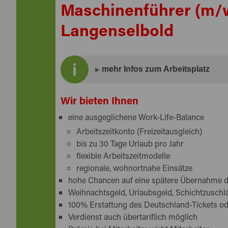
Maschinenführer (m/w
Langenselbold
mehr Infos zum Arbeitsplatz
Unser Auftraggeber ist einer der größten 
Wir bieten Ihnen
Aluminium.
eine ausgeglichene Work-Life-Balance
Im Auftrag unseres Kunden suchen wir ab s
Arbeitszeitkonto (Freizeitausgleich)
(m/w/d)
in Langenselbold.
bis zu 30 Tage Urlaub pro Jahr
flexible Arbeitszeitmodelle
regionale, wohnortnahe Einsätze
hohe Chancen auf eine spätere Übernahme 
Weihnachtsgeld, Urlaubsgeld, Schichtzuschl
100% Erstattung des Deutschland-Tickets o
Verdienst auch übertariflich möglich