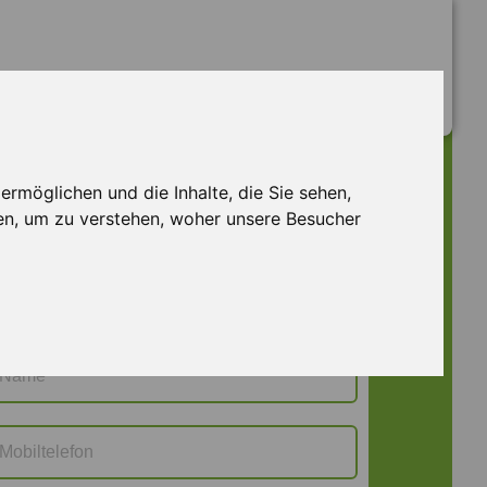
Jetzt bewerben
rmöglichen und die Inhalte, die Sie sehen,
HU F 129602
en, um zu verstehen, woher unsere Besucher
Frau
Herr