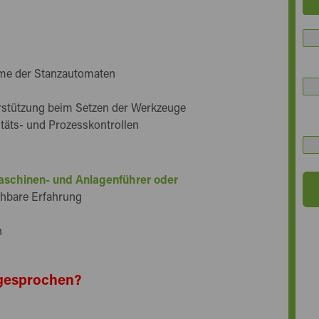
hme der Stanzautomaten
rstützung beim Setzen der Werkzeuge
äts- und Prozesskontrollen
schinen- und Anlagenführer oder
chbare Erfahrung
n
angesprochen?