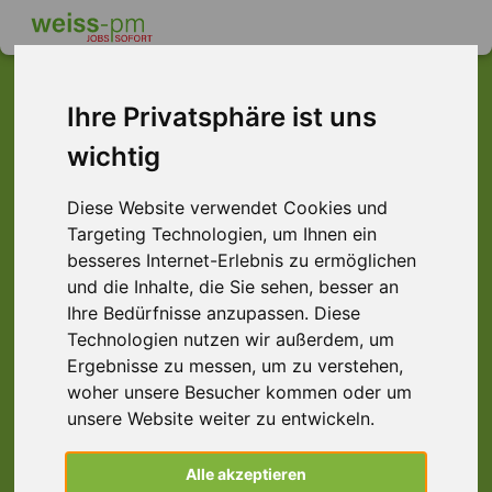
Ihre Privatsphäre ist uns
wichtig
Dieser Job ist leider
nicht mehr verfügbar ...
Diese Website verwendet Cookies und
Targeting Technologien, um Ihnen ein
... aber vielleicht ist hier etwas dabei:
besseres Internet-Erlebnis zu ermöglichen
und die Inhalte, die Sie sehen, besser an
Ihre Bedürfnisse anzupassen. Diese
Technologien nutzen wir außerdem, um
Ergebnisse zu messen, um zu verstehen,
woher unsere Besucher kommen oder um
unsere Website weiter zu entwickeln.
Maschinenbediener (m/w/d)
Alle akzeptieren