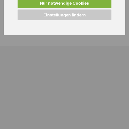
Nur notwendige Cookies
Einstellungen ändern
© 2024 WEISS Personalmanagement GmbH |
Impressum
|
Datenschutzhinweise
|
Cookie Einstellungen ändern