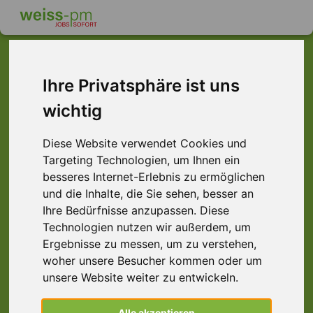
Ihre Privatsphäre ist uns
Dieser Job ist leider
wichtig
nicht mehr verfügbar ...
Diese Website verwendet Cookies und
... aber vielleicht ist hier etwas dabei:
Targeting Technologien, um Ihnen ein
besseres Internet-Erlebnis zu ermöglichen
und die Inhalte, die Sie sehen, besser an
Ihre Bedürfnisse anzupassen. Diese
Technologien nutzen wir außerdem, um
Ergebnisse zu messen, um zu verstehen,
woher unsere Besucher kommen oder um
unsere Website weiter zu entwickeln.
CNC-Dreher (m/w/d) CNC-Fräser,
Alle akzeptieren