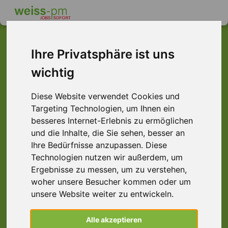
Ihre Privatsphäre ist uns
wichtig
Dieser Job ist leider
nicht mehr verfügbar ...
Diese Website verwendet Cookies und
Targeting Technologien, um Ihnen ein
... aber vielleicht ist hier etwas dabei:
besseres Internet-Erlebnis zu ermöglichen
und die Inhalte, die Sie sehen, besser an
Ihre Bedürfnisse anzupassen. Diese
Technologien nutzen wir außerdem, um
Ergebnisse zu messen, um zu verstehen,
woher unsere Besucher kommen oder um
unsere Website weiter zu entwickeln.
CNC-Fräser (m/w/d) CNC-Dreher,
Alle akzeptieren