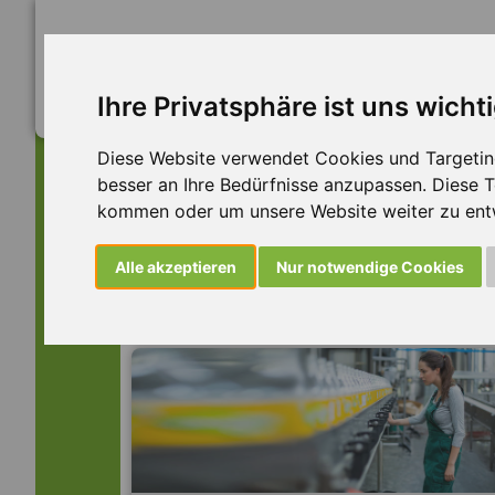
Ihre Privatsphäre ist uns wicht
Diese Website verwendet Cookies und Targeting 
besser an Ihre Bedürfnisse anzupassen. Diese
kommen oder um unsere Website weiter zu ent
Dieser Job ist leider n
Alle akzeptieren
Nur notwendige Cookies
... aber vielleicht ist hier etwas dabei: