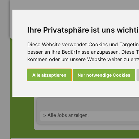
Ihre Privatsphäre ist uns wicht
Diese Website verwendet Cookies und Targeting 
besser an Ihre Bedürfnisse anzupassen. Diese
kommen oder um unsere Website weiter zu ent
Dieser Job ist leider n
Alle akzeptieren
Nur notwendige Cookies
... aber vielleicht ist hier etwas dabei:
> Alle Jobs anzeigen.