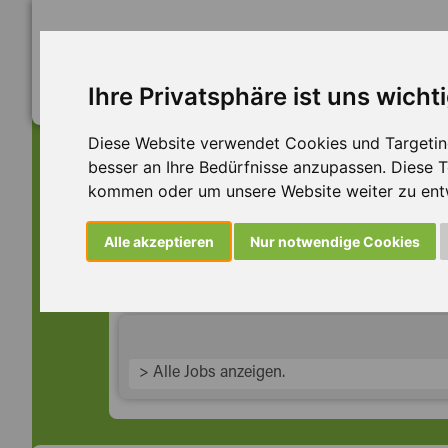
Ihre Privatsphäre ist uns wicht
Diese Website verwendet Cookies und Targeting 
besser an Ihre Bedürfnisse anzupassen. Diese
kommen oder um unsere Website weiter zu ent
Dieser Job ist leider n
Alle akzeptieren
Nur notwendige Cookies
... aber vielleicht ist hier etwas dabei:
> Alle Jobs anzeigen.