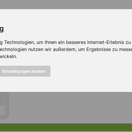
ig
Technologien, um Ihnen ein besseres Internet-Erlebnis zu e
 Technologien nutzen wir außerdem, um Ergebnisse zu mess
wickeln.
icht mehr verfügbar ...
Einstellungen ändern