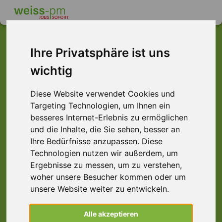
Ihre Privatsphäre ist uns
wichtig
Dieser Job ist leider
nicht mehr verfügbar ...
Diese Website verwendet Cookies und
Targeting Technologien, um Ihnen ein
... aber vielleicht ist hier etwas dabei:
besseres Internet-Erlebnis zu ermöglichen
und die Inhalte, die Sie sehen, besser an
Ihre Bedürfnisse anzupassen. Diese
Technologien nutzen wir außerdem, um
Ergebnisse zu messen, um zu verstehen,
woher unsere Besucher kommen oder um
unsere Website weiter zu entwickeln.
Staplerfahrer (m/w/d) Wärmebranche,
Alle akzeptieren