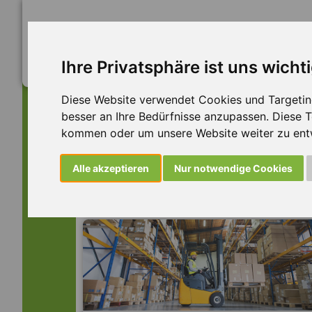
Ihre Privatsphäre ist uns wicht
Diese Website verwendet Cookies und Targeting 
besser an Ihre Bedürfnisse anzupassen. Diese
kommen oder um unsere Website weiter zu ent
Dieser Job ist leider n
Alle akzeptieren
Nur notwendige Cookies
... aber vielleicht ist hier etwas dabei: