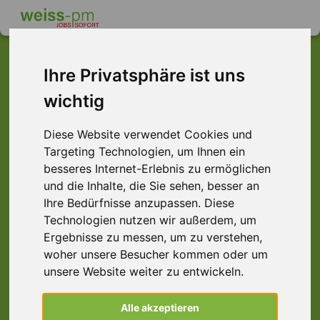
Ihre Privatsphäre ist uns
wichtig
Dieser Job ist leider
nicht mehr verfügbar ...
Diese Website verwendet Cookies und
Targeting Technologien, um Ihnen ein
... aber vielleicht ist hier etwas dabei:
besseres Internet-Erlebnis zu ermöglichen
und die Inhalte, die Sie sehen, besser an
Ihre Bedürfnisse anzupassen. Diese
Technologien nutzen wir außerdem, um
Ergebnisse zu messen, um zu verstehen,
woher unsere Besucher kommen oder um
unsere Website weiter zu entwickeln.
Staplerfahrer (m/w/d), Raum Obernburg
Alle akzeptieren