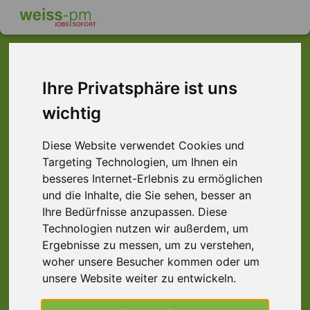
Ihre Privatsphäre ist uns
Dieser Job ist leider
wichtig
nicht mehr verfügbar ...
Diese Website verwendet Cookies und
... aber vielleicht ist hier etwas dabei:
Targeting Technologien, um Ihnen ein
besseres Internet-Erlebnis zu ermöglichen
und die Inhalte, die Sie sehen, besser an
Ihre Bedürfnisse anzupassen. Diese
Technologien nutzen wir außerdem, um
Ergebnisse zu messen, um zu verstehen,
woher unsere Besucher kommen oder um
unsere Website weiter zu entwickeln.
Verpacker (m/w/d) Lagerhelfer, Karben