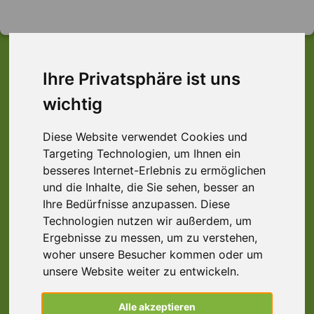
Ihre Privatsphäre ist uns
Dieser Job ist leider
wichtig
nicht mehr verfügbar ...
Diese Website verwendet Cookies und
Targeting Technologien, um Ihnen ein
... aber vielleicht ist hier etwas dabei:
besseres Internet-Erlebnis zu ermöglichen
und die Inhalte, die Sie sehen, besser an
Ihre Bedürfnisse anzupassen. Diese
Lagerhelfer (m/w/d), Raum Aschaffenburg
Technologien nutzen wir außerdem, um
Ergebnisse zu messen, um zu verstehen,
63739 Aschaffenburg
woher unsere Besucher kommen oder um
unsere Website weiter zu entwickeln.
Lagermitarbeiter (m/w/d), Großwallstadt
Alle akzeptieren