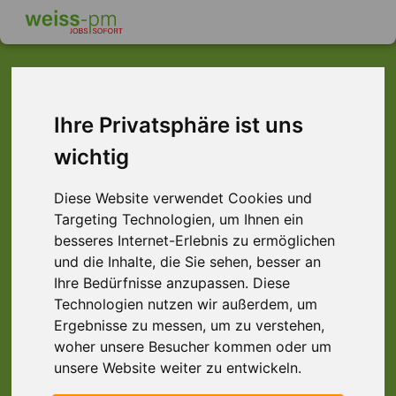
Ihre Privatsphäre ist uns
Dieser Job ist leider
wichtig
nicht mehr verfügbar ...
... aber vielleicht ist hier etwas dabei:
Diese Website verwendet Cookies und
Targeting Technologien, um Ihnen ein
besseres Internet-Erlebnis zu ermöglichen
und die Inhalte, die Sie sehen, besser an
Ihre Bedürfnisse anzupassen. Diese
Technologien nutzen wir außerdem, um
Ergebnisse zu messen, um zu verstehen,
woher unsere Besucher kommen oder um
unsere Website weiter zu entwickeln.
Lagerhelfer (m/w/d), Raum Aschaffenburg